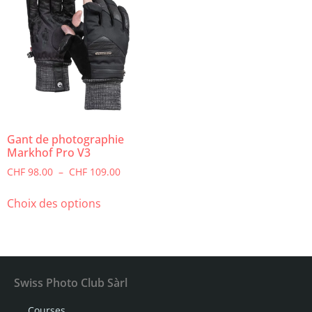
Gant de photographie
Markhof Pro V3
CHF
98.00
–
CHF
109.00
Choix des options
Swiss Photo Club Sàrl
Courses