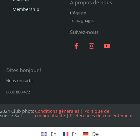
A propos de nous
Membership
L'équipe
Témoignages
Suivez-nous
Dites bonjour !
Nous contacter
0800 800 472
2024 Club photo
Conditions générales
|
Politique de
suisse Sàrl
confidentialité
|
Préférences de consentement
En
Fr
De