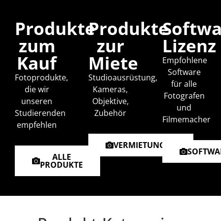
Produkte
Produkte
Softwa
zum
zur
Lizenz
Kauf
Miete
Empfohlene
Software
Fotoprodukte,
Studioausrüstung,
für alle
die wir
Kameras,
Fotografen
unseren
Objektive,
und
Studierenden
Zubehör
Filmemacher
empfehlen
VERMIETUNGEN
SOFTWA
ALLE
PRODUKTE