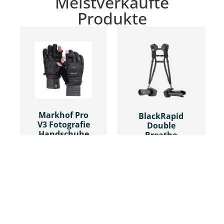
Meistverkaufte
Produkte
Markhof Pro
BlackRapid
V3 Fotografie
Double
Handschuhe
Breathe
CHF
98.00
–
CHF
189.00
CHF
109.00
AUSFÜHRUNG
IN DEN
WÄHLEN
WARENKORB