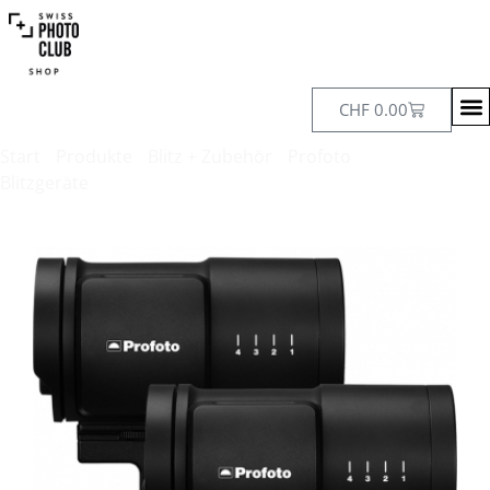
CHF
0.00
Start
/
Produkte
/
Blitz + Zubehör
/
Profoto
Blitzgeräte
/ Profoto B10X Duo-Kit