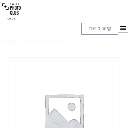
CHF
0.00
Accueil
/
Produits en location
/ Profoto B1X