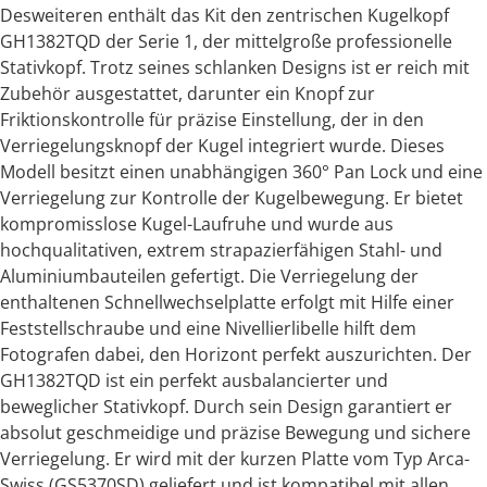
Desweiteren enthält das Kit den zentrischen Kugelkopf
GH1382TQD der Serie 1, der mittelgroße professionelle
Stativkopf. Trotz seines schlanken Designs ist er reich mit
Zubehör ausgestattet, darunter ein Knopf zur
Friktionskontrolle für präzise Einstellung, der in den
Verriegelungsknopf der Kugel integriert wurde. Dieses
Modell besitzt einen unabhängigen 360° Pan Lock und eine
Verriegelung zur Kontrolle der Kugelbewegung. Er bietet
kompromisslose Kugel-Laufruhe und wurde aus
hochqualitativen, extrem strapazierfähigen Stahl- und
Aluminiumbauteilen gefertigt. Die Verriegelung der
enthaltenen Schnellwechselplatte erfolgt mit Hilfe einer
Feststellschraube und eine Nivellierlibelle hilft dem
Fotografen dabei, den Horizont perfekt auszurichten. Der
GH1382TQD ist ein perfekt ausbalancierter und
beweglicher Stativkopf. Durch sein Design garantiert er
absolut geschmeidige und präzise Bewegung und sichere
Verriegelung. Er wird mit der kurzen Platte vom Typ Arca-
Swiss (GS5370SD) geliefert und ist kompatibel mit allen