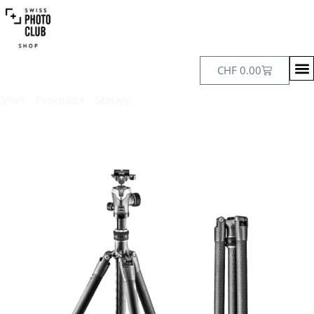
CHF
0.00
Start
/
Produkte
/
Stative
/ Gitzo Traveler Stativ Kit, Serie 2,
4 Beinsegmente