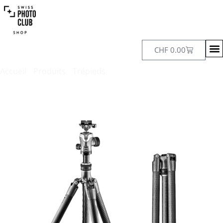
CHF
0.00
Accueil
/
Produits
/
Trépieds
/ Gitzo Kit trépied Traveler
Série 2, 4 sections, avec rotule