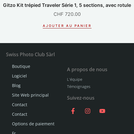
Gitzo Kit trépied Traveler Série 1, 5 sections, avec rotule
CHF
720.00
AJOUTER AU PANIER
Swiss Photo Club Sàrl
Boutique
A propos de nous
Logiciel
L'équipe
Blog
Témoignages
Site Web principal
Suivez-nous
Contact
Contact
Options de paiement
Fr