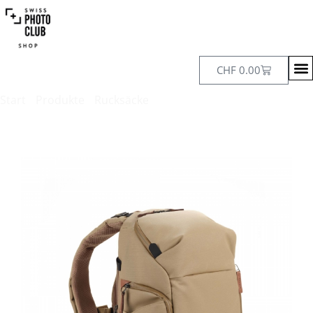
CHF
0.00
Start
/
Produkte
/
Rucksäcke
/ Shimoda Urban Explore 20 –
Boa