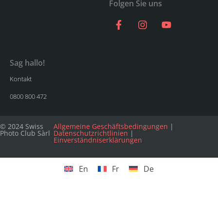
Folgen Sie uns
Sag hallo!
Kontakt
0800 800 472
© 2024 Swiss
Allgemeine Geschäftsbedingungen
|
Photo Club Sàrl
Datenschutzrichtlinien
|
Einverständniserklärungen
En
Fr
De