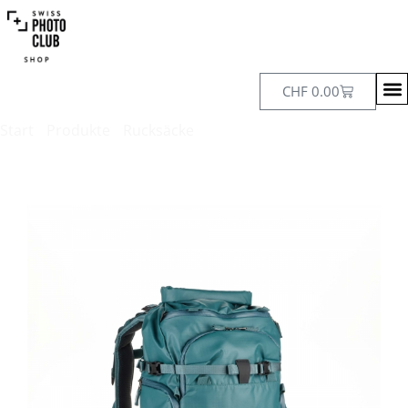
CHF
0.00
Start
/
Produkte
/
Rucksäcke
/ Shimoda Action X25 v2
Frauen-Starterkit (Small ML CU) – Blaugrün