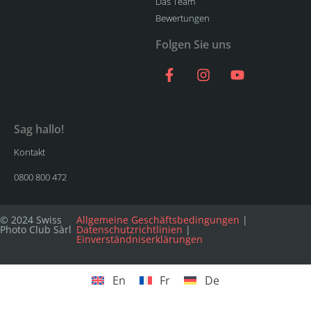
Das Team
Bewertungen
Folgen Sie uns
Sag hallo!
Kontakt
0800 800 472
© 2024 Swiss
Allgemeine Geschäftsbedingungen
|
Photo Club Sàrl
Datenschutzrichtlinien
|
Einverständniserklärungen
En
Fr
De