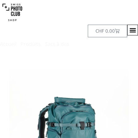
CHF
0.00
Accueil
/
Produits
/
Sacs à dos
/ Shimoda Action X25 v2
Women’s Starter Kit (Small ML CU) – Teal