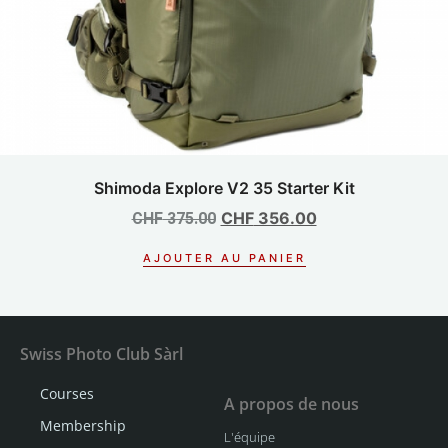
Shimoda Explore V2 35 Starter Kit
CHF
356.00
CHF
375.00
AJOUTER AU PANIER
Swiss Photo Club Sàrl
Courses
A propos de nous
Membership
L'équipe