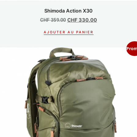
Shimoda Action X30
CHF
330.00
CHF
359.00
AJOUTER AU PANIER
Prom