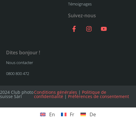
Témoignages
Suivez-nous
Dites bonjour !
Nous contacter
0800 800 472
2024 Club photo
Conditions générales
|
Politique de
suisse Sàrl
confidentialité
|
Préférences de consentement
En
Fr
De